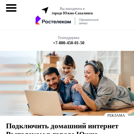
Вы находитесь в
городе Южно-Сахалинск
Домашний
интернет
Техподдержка
+7-800-450-01-50
Интернет + ТВ
Все в одном
Все тарифы
Мобильная
связь
Бизнесу
РЕКЛАМА
Подключить домашний интернет
Подключить